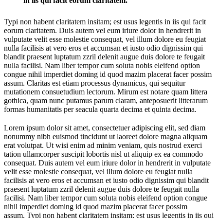
in iis qui facit eorum claritatem.
Typi non habent claritatem insitam; est usus legentis in iis qui facit
eorum claritatem. Duis autem vel eum iriure dolor in hendrerit in
vulputate velit esse molestie consequat, vel illum dolore eu feugiat
nulla facilisis at vero eros et accumsan et iusto odio dignissim qui
blandit praesent luptatum zzril delenit augue duis dolore te feugait
nulla facilisi. Nam liber tempor cum soluta nobis eleifend option
congue nihil imperdiet doming id quod mazim placerat facer possim
assum. Claritas est etiam processus dynamicus, qui sequitur
mutationem consuetudium lectorum. Mirum est notare quam littera
gothica, quam nunc putamus parum claram, anteposuerit litterarum
formas humanitatis per seacula quarta decima et quinta decima.
Lorem ipsum dolor sit amet, consectetuer adipiscing elit, sed diam
nonummy nibh euismod tincidunt ut laoreet dolore magna aliquam
erat volutpat. Ut wisi enim ad minim veniam, quis nostrud exerci
tation ullamcorper suscipit lobortis nisl ut aliquip ex ea commodo
consequat. Duis autem vel eum iriure dolor in hendrerit in vulputate
velit esse molestie consequat, vel illum dolore eu feugiat nulla
facilisis at vero eros et accumsan et iusto odio dignissim qui blandit
praesent luptatum zzril delenit augue duis dolore te feugait nulla
facilisi. Nam liber tempor cum soluta nobis eleifend option congue
nihil imperdiet doming id quod mazim placerat facer possim
assum. Typi non habent claritatem insitam; est usus legentis in iis qui