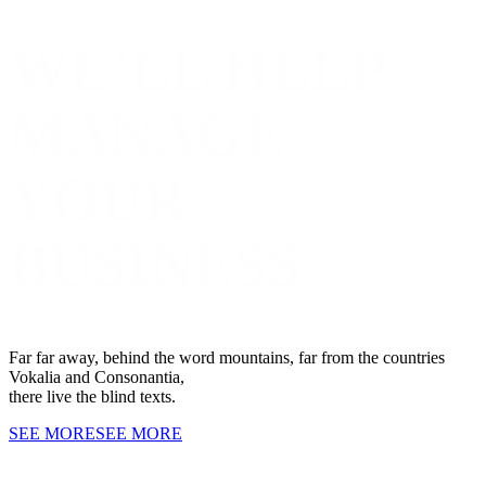
WE’LL HELP
MANAGE
YOUR
BUSINESS
Far far away, behind the word mountains, far from the countries
Vokalia and Consonantia,
there live the blind texts.
SEE MORE
SEE MORE