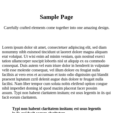
Sample Page
Carefully crafted elements come together into one amazing design.
Lorem ipsum dolor sit amet, consectetuer adipiscing elit, sed diam
nonummy nibh euismod tincidunt ut laoreet dolore magna aliquam
erat volutpat. Ut wisi enim ad minim veniam, quis nostrud exerci
tation ullamcorper suscipit lobortis nisl ut aliquip ex ea commodo
consequat. Duis autem vel eum iriure dolor in hendrerit in vulputate
velit esse molestie consequat, vel illum dolore eu feugiat nulla
facilisis at vero eros et accumsan et iusto odio dignissim qui blandit
praesent luptatum zzril delenit augue duis dolore te feugait nulla
facilisi. Nam liber tempor cum soluta nobis eleifend option congue
nihil imperdiet doming id quod mazim placerat facer possim
assum. Typi non habent claritatem insitam; est usus legentis in iis qui
facit eorum claritatem.
Typi non habent claritatem insitam; est usus legentis